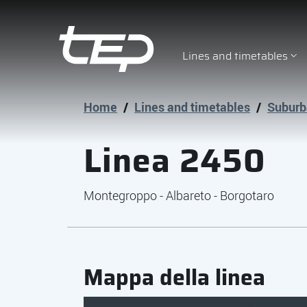
Lines and timetables
Tep - Trasporti pubblici Parma
Vai al contenuto principale
Vai al footer
Home
/
Lines and timetables
/
Suburb
Linea 2450
Montegroppo - Albareto - Borgotaro
Mappa della linea