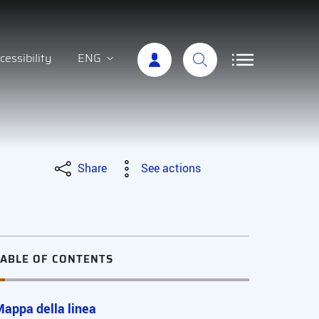
cessibility
ENG
Share
See actions
TABLE OF CONTENTS
appa della linea