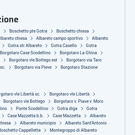
zione
a
Boschetto pte Gotra
Boschetto chiesa
lbareto chiesa
Albareto campo sportivo
Albareto
Gotra str Albareto
Gotra Casello
Gotra
Borgotaro Case Scodellino
Borgotaro La Ghina
o
Borgotaro vle Bottego est
Borgotaro via Taro
 sc.
Borgotaro via Pieve
Borgotaro Stazione
gotaro vle Libertà sc.
Borgotaro vle Libertà
Borgotaro vle Bottego
Borgotaro v. Piave v. Moro
lino
Ponte Scodellino
Gotra diga
Gotra
Case Mazzetta b.b.
Case Mazzetta
Albareto
chiesa
Albareto municipio
Albareto Sant'Antonio
oschetto Cappelletta
Montegroppo di Albareto