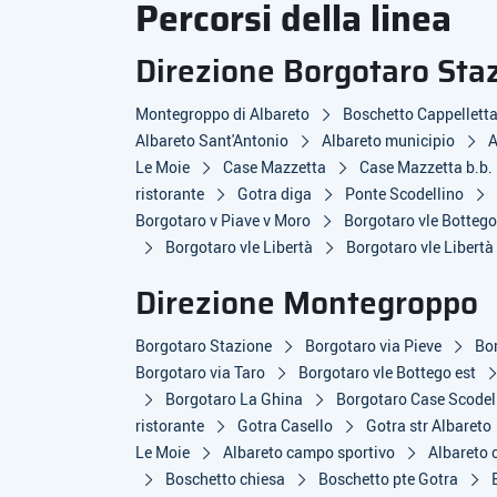
Percorsi della linea
Direzione Borgotaro Sta
Montegroppo di Albareto
Boschetto Cappellett
Albareto Sant'Antonio
Albareto municipio
A
Le Moie
Case Mazzetta
Case Mazzetta b.b.
ristorante
Gotra diga
Ponte Scodellino
Borgotaro v Piave v Moro
Borgotaro vle Botteg
Borgotaro vle Libertà
Borgotaro vle Libertà
Direzione Montegroppo
Borgotaro Stazione
Borgotaro via Pieve
Bor
Borgotaro via Taro
Borgotaro vle Bottego est
Borgotaro La Ghina
Borgotaro Case Scodel
ristorante
Gotra Casello
Gotra str Albareto
Le Moie
Albareto campo sportivo
Albareto 
Boschetto chiesa
Boschetto pte Gotra
B