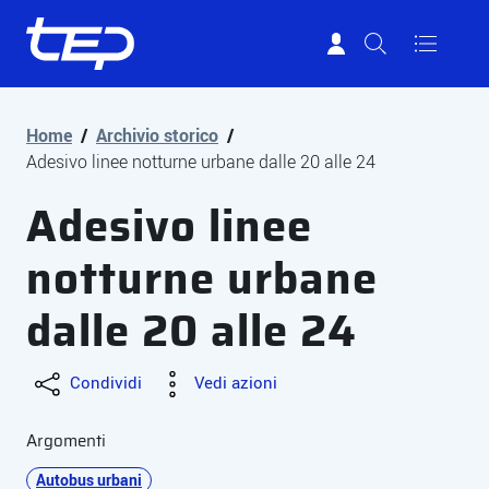
Tep - Trasporti pubblici Parma
Vai al contenuto principale
Vai al footer
Home
/
Archivio storico
/
Adesivo linee notturne urbane dalle 20 alle 24
Adesivo linee
notturne urbane
dalle 20 alle 24
Condividi
Vedi azioni
Argomenti
Autobus urbani