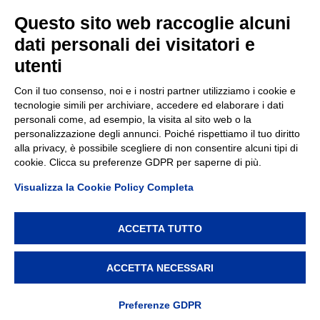
Contatti
Questo sito web raccoglie alcuni
dati personali dei visitatori e
TEP spa
Via Taro 12
utenti
43125 Parma
Tel.
0521.2141
Con il tuo consenso, noi e i nostri partner utilizziamo i cookie e
tecnologie simili per archiviare, accedere ed elaborare i dati
E-mail:
tep@tep.pr.it
personali come, ad esempio, la visita al sito web o la
personalizzazione degli annunci. Poiché rispettiamo il tuo diritto
Informazioni
:
info@tep.pr.it
alla privacy, è possibile scegliere di non consentire alcuni tipi di
cookie. Clicca su preferenze GDPR per saperne di più.
PEC:
tepspa@pec.it
Visualizza la Cookie Policy Completa
ACCETTA TUTTO
TEP spa, via Taro 12, 43125 Parma – Cod. Fisc./P.IVA/Reg.
Imprese Parma 02155050343 – REA 214962 – Capitale
ACCETTA NECESSARI
Sociale € 7.747.000 i.v. –
Privacy policy
–
Modifica
preferenze Cookie
Preferenze GDPR