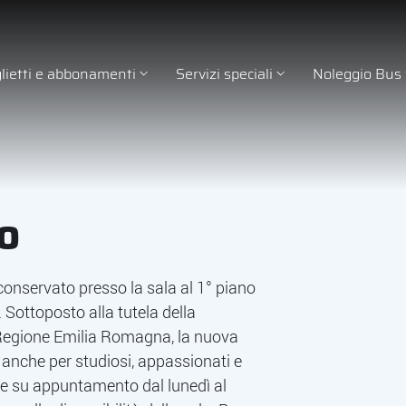
glietti e abbonamenti
Servizi speciali
Noleggio Bus
co
conservato presso la sala al 1° piano
. Sottoposto alla tutela della
a Regione Emilia Romagna, la nuova
e anche per studiosi, appassionati e
ente su appuntamento dal lunedì al