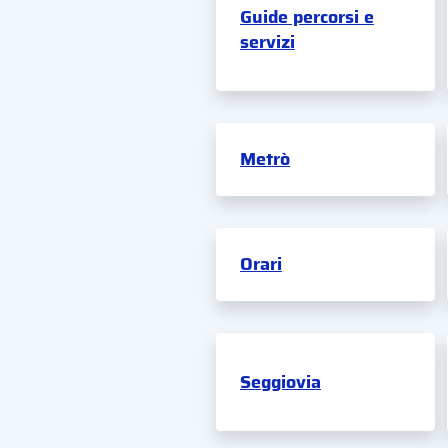
Guide percorsi e
servizi
Metrò
Orari
Seggiovia