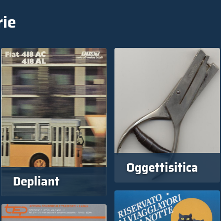
rie
Oggettisitica
Depliant