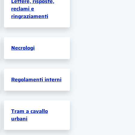
Lettere, risposte,
reclami e
ringraziamenti
Necrologi
Regolamenti interni
Tram a cavallo
urbani