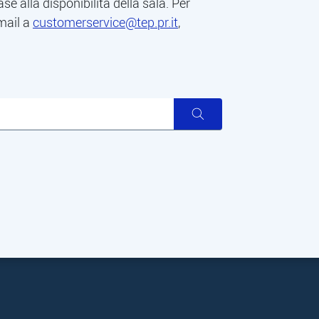
base alla disponibilità della sala. Per
 mail a
customerservice@tep.pr.it
,