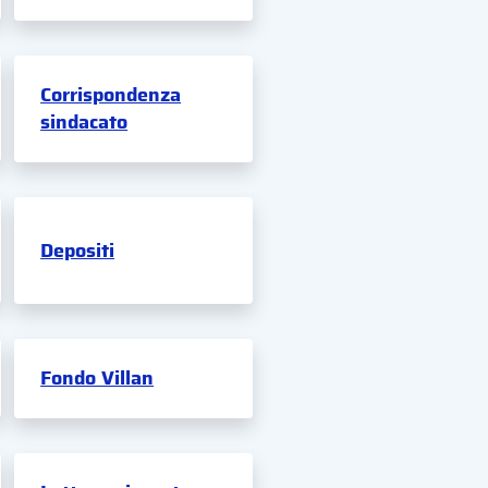
Corrispondenza
sindacato
Depositi
Fondo Villan