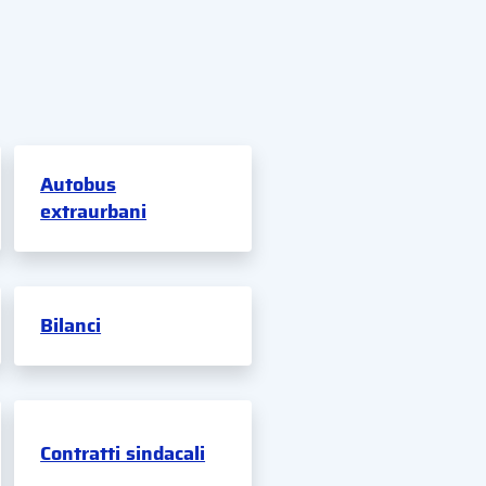
Autobus
extraurbani
Bilanci
Contratti sindacali