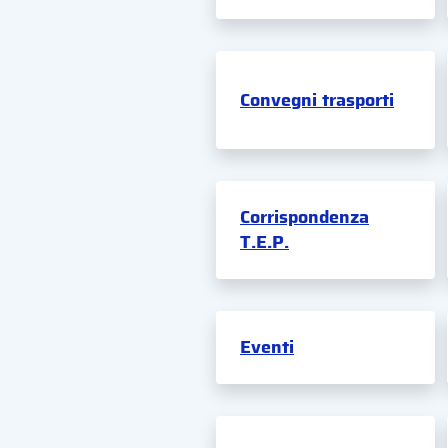
Convegni trasporti
Corrispondenza
T.E.P.
Eventi