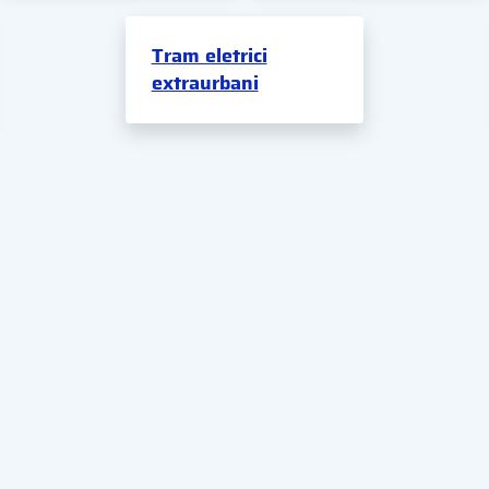
Tram eletrici
extraurbani