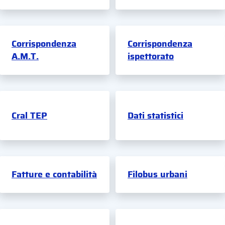
Corrispondenza
Corrispondenza
A.M.T.
ispettorato
Cral TEP
Dati statistici
Fatture e contabilità
Filobus urbani