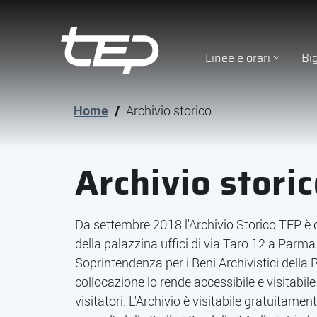
Linee e orari
Bi
Tep - Trasporti pubblici Parma
Vai al contenuto principale
Vai al footer
Home
/
Archivio storico
Archivio stori
Da settembre 2018 l'Archivio Storico TEP è 
della palazzina uffici di via Taro 12 a Parma
Soprintendenza per i Beni Archivistici dell
collocazione lo rende accessibile e visitabil
visitatori. L'Archivio è visitabile gratuitam