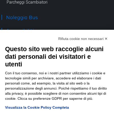
Parcheggi Scambiatori
Noleggio Bus
Accessibilità
Rifiuta cookie non necessari ✕
Contatti
Questo sito web raccoglie alcuni
dati personali dei visitatori e
TEP spa
Via Taro 12
utenti
43125 Parma
Tel.
0521.2141
Con il tuo consenso, noi e i nostri partner utilizziamo i cookie e
tecnologie simili per archiviare, accedere ed elaborare i dati
E-mail:
tep@tep.pr.it
personali come, ad esempio, la visita al sito web o la
personalizzazione degli annunci. Poiché rispettiamo il tuo diritto
Informazioni
:
info@tep.pr.it
alla privacy, è possibile scegliere di non consentire alcuni tipi di
cookie. Clicca su preferenze GDPR per saperne di più.
PEC:
tepspa@pec.it
Visualizza la Cookie Policy Completa