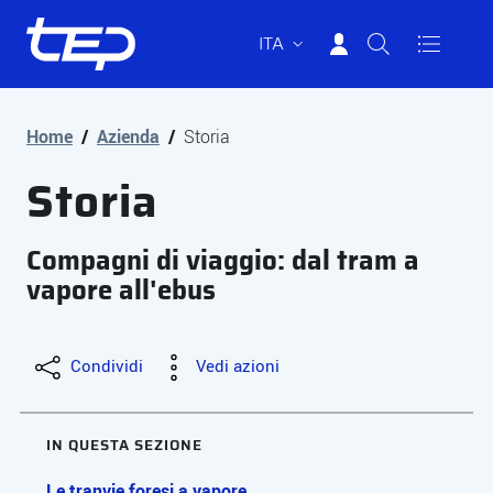
ITA
Tep - Trasporti pubblici Parma
Vai al contenuto principale
Vai al footer
Home
/
Azienda
/
Storia
Storia
Compagni di viaggio: dal tram a
vapore all'ebus
Condividi
Vedi azioni
IN QUESTA SEZIONE
Le tranvie foresi a vapore