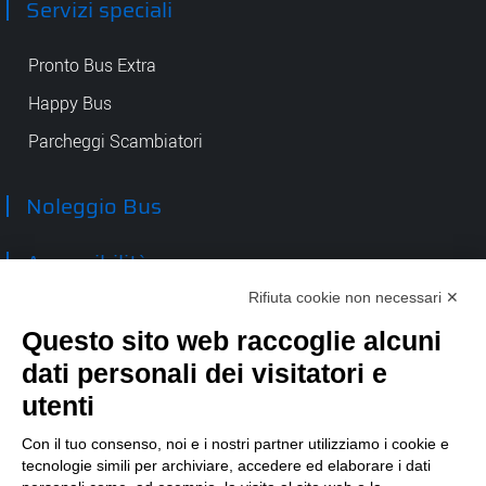
Servizi speciali
Pronto Bus Extra
Happy Bus
Parcheggi Scambiatori
Noleggio Bus
Accessibilità
Rifiuta cookie non necessari ✕
Contatti
Questo sito web raccoglie alcuni
dati personali dei visitatori e
TEP spa
Via Taro 12
utenti
43125 Parma
Tel.
0521.2141
Con il tuo consenso, noi e i nostri partner utilizziamo i cookie e
tecnologie simili per archiviare, accedere ed elaborare i dati
E-mail:
tep@tep.pr.it