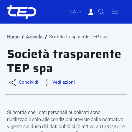
ITA
Tep - Trasporti pubblici Parma
Vai al contenuto principale
Vai al footer
Home
/
Azienda
/
Società trasparente TEP spa
Società trasparente
TEP spa
Condividi
Vedi azioni
Si ricorda che i dati personali pubblicati sono
riutilizzabili solo alle condizioni previste dalla normativa
Descrizione
vigente sul riuso dei dati pubblici (direttiva 2013/37/UE e