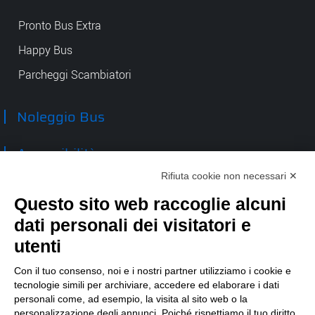
Pronto Bus Extra
Happy Bus
Parcheggi Scambiatori
Noleggio Bus
Accessibilità
Rifiuta cookie non necessari ✕
Contatti
Questo sito web raccoglie alcuni
dati personali dei visitatori e
TEP spa
Via Taro 12
utenti
43125 Parma
Tel.
0521.2141
Con il tuo consenso, noi e i nostri partner utilizziamo i cookie e
tecnologie simili per archiviare, accedere ed elaborare i dati
E-mail:
tep@tep.pr.it
personali come, ad esempio, la visita al sito web o la
personalizzazione degli annunci. Poiché rispettiamo il tuo diritto