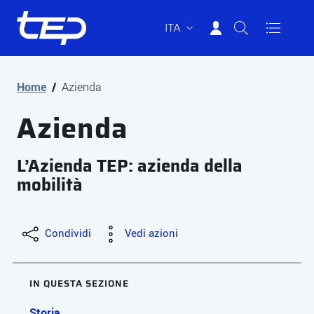
ITA
Tep - Trasporti pubblici Parma
Vai al contenuto principale
Vai al footer
Home
/
Azienda
Azienda
L’Azienda TEP: azienda della
mobilità
Condividi
Vedi azioni
IN QUESTA SEZIONE
Storia