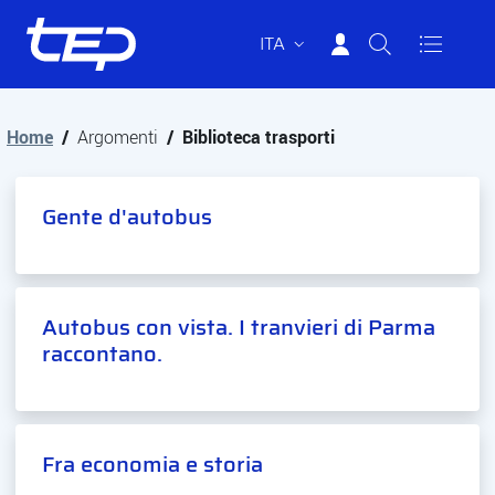
ITA
Tep - Trasporti pubblici Parma
Vai al contenuto principale
Vai al footer
Home
/
Argomenti
/
Biblioteca trasporti
Gente d'autobus
Autobus con vista. I tranvieri di Parma
raccontano.
Fra economia e storia