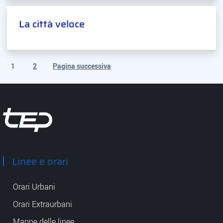
La città veloce
1
2
Pagina successiva
(pagina corrente)
Tep - Trasporti pubblici Parma
Linee e orari
Orari Urbani
Orari Extraurbani
Mappe delle linee