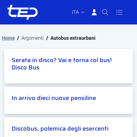
ITA
Tep - Trasporti pubblici Parma
Vai al contenuto principale
Vai al footer
Home
/
Argomenti
/
Autobus extraurbani
Serata in disco? Vai e torna col bus!
Disco Bus
In arrivo dieci nuove pensiline
Discobus, polemica degli esercenti