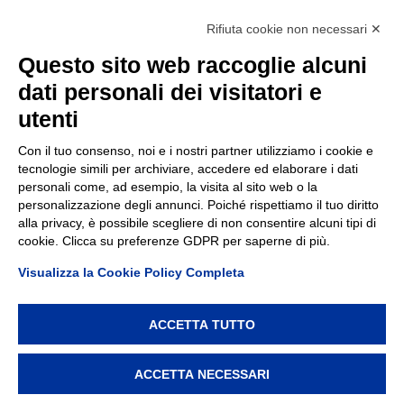
Accessibilità
Rifiuta cookie non necessari ✕
Contatti
Questo sito web raccoglie alcuni
dati personali dei visitatori e
TEP spa
Via Taro 12
utenti
43125 Parma
Tel.
0521.2141
Con il tuo consenso, noi e i nostri partner utilizziamo i cookie e
tecnologie simili per archiviare, accedere ed elaborare i dati
E-mail:
tep@tep.pr.it
personali come, ad esempio, la visita al sito web o la
personalizzazione degli annunci. Poiché rispettiamo il tuo diritto
Informazioni
:
info@tep.pr.it
alla privacy, è possibile scegliere di non consentire alcuni tipi di
cookie. Clicca su preferenze GDPR per saperne di più.
PEC:
tepspa@pec.it
Visualizza la Cookie Policy Completa
ACCETTA TUTTO
TEP spa, via Taro 12, 43125 Parma – Cod. Fisc./P.IVA/Reg.
Imprese Parma 02155050343 – REA 214962 – Capitale
ACCETTA NECESSARI
Sociale € 7.747.000 i.v. –
Privacy policy
–
Modifica