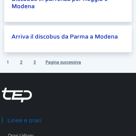
Modena
Arriva il discobus da Parma a Modena
1
2
3
Pagina successiva
(pagina corrente)
Tep - Trasporti pubblici Parma
Linee e orari
Orari Urbani