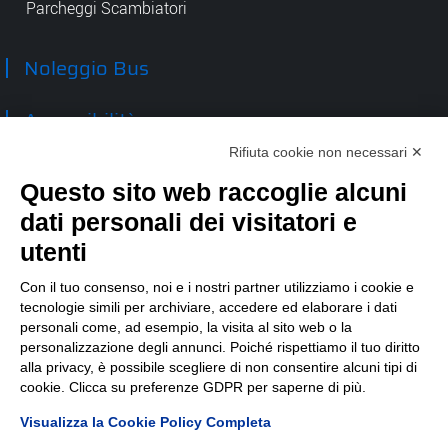
Parcheggi Scambiatori
Noleggio Bus
Accessibilità
Rifiuta cookie non necessari ✕
Contatti
Questo sito web raccoglie alcuni
dati personali dei visitatori e
TEP spa
Via Taro 12
utenti
43125 Parma
Tel.
0521.2141
Con il tuo consenso, noi e i nostri partner utilizziamo i cookie e
tecnologie simili per archiviare, accedere ed elaborare i dati
E-mail:
tep@tep.pr.it
personali come, ad esempio, la visita al sito web o la
personalizzazione degli annunci. Poiché rispettiamo il tuo diritto
Informazioni
:
info@tep.pr.it
alla privacy, è possibile scegliere di non consentire alcuni tipi di
cookie. Clicca su preferenze GDPR per saperne di più.
PEC:
tepspa@pec.it
Visualizza la Cookie Policy Completa