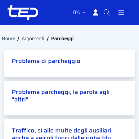
ITA
Tep - Trasporti pubblici Parma
Vai al contenuto principale
Vai al footer
Home
/
Argomenti
/
Parcheggi
Problema di parcheggio
Problema parcheggi, la parola agli
"altri"
Traffico, sì alle multe degli ausiliari
anche a veicoli fuori dalle righe blu