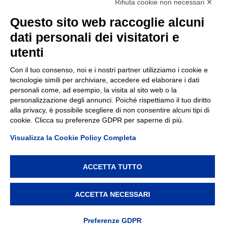
Rifiuta cookie non necessari ✕
Contatti
Questo sito web raccoglie alcuni
dati personali dei visitatori e
TEP spa
Via Taro 12
utenti
43125 Parma
Tel.
0521.2141
Con il tuo consenso, noi e i nostri partner utilizziamo i cookie e
tecnologie simili per archiviare, accedere ed elaborare i dati
E-mail:
tep@tep.pr.it
personali come, ad esempio, la visita al sito web o la
personalizzazione degli annunci. Poiché rispettiamo il tuo diritto
Informazioni
:
info@tep.pr.it
alla privacy, è possibile scegliere di non consentire alcuni tipi di
cookie. Clicca su preferenze GDPR per saperne di più.
PEC:
tepspa@pec.it
Visualizza la Cookie Policy Completa
ACCETTA TUTTO
TEP spa, via Taro 12, 43125 Parma – Cod. Fisc./P.IVA/Reg.
Imprese Parma 02155050343 – REA 214962 – Capitale
ACCETTA NECESSARI
Sociale € 7.747.000 i.v. –
Privacy policy
–
Modifica
preferenze Cookie
Preferenze GDPR