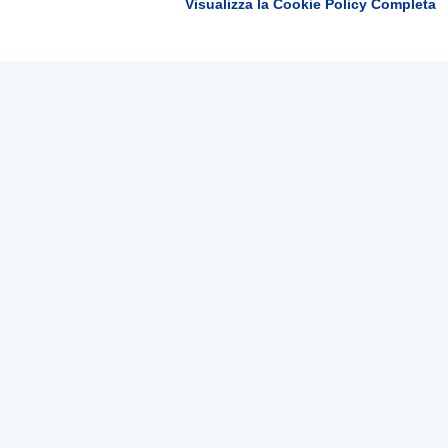
Visualizza la Cookie Policy Completa
Tep - Trasporti pubblici Parma
Linee e orari
Bigl
Orari Urbani
Bigli