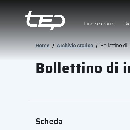
Linee e orari
Bi
Tep - Trasporti pubblici Parma
Vai al contenuto principale
Vai al footer
Home
/
Archivio storico
/
Bollettino di
Bollettino di
Scheda