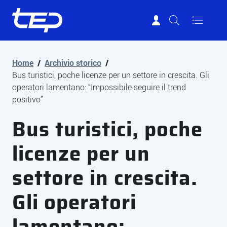
Tep - Trasporti pubblici Parma
Vai al contenuto principale
Vai al footer
Home
/
Archivio storico
/
Bus turistici, poche licenze per un settore in crescita. Gli
operatori lamentano: “Impossibile seguire il trend
positivo”
Bus turistici, poche
licenze per un
settore in crescita.
Gli operatori
lamentano: