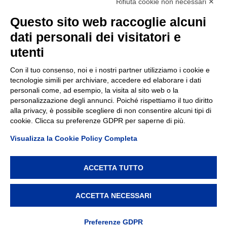
Rifiuta cookie non necessari ✕
Contatti
Questo sito web raccoglie alcuni
dati personali dei visitatori e
TEP spa
Via Taro 12
utenti
43125 Parma
Tel.
0521.2141
Con il tuo consenso, noi e i nostri partner utilizziamo i cookie e
tecnologie simili per archiviare, accedere ed elaborare i dati
E-mail:
tep@tep.pr.it
personali come, ad esempio, la visita al sito web o la
personalizzazione degli annunci. Poiché rispettiamo il tuo diritto
Informazioni
:
info@tep.pr.it
alla privacy, è possibile scegliere di non consentire alcuni tipi di
cookie. Clicca su preferenze GDPR per saperne di più.
PEC:
tepspa@pec.it
Visualizza la Cookie Policy Completa
ACCETTA TUTTO
TEP spa, via Taro 12, 43125 Parma – Cod. Fisc./P.IVA/Reg.
Imprese Parma 02155050343 – REA 214962 – Capitale
ACCETTA NECESSARI
Sociale € 7.747.000 i.v. –
Privacy policy
–
Modifica
preferenze Cookie
Preferenze GDPR