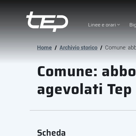
Linee e orari
Bi
Tep - Trasporti pubblici Parma
Vai al contenuto principale
Vai al footer
Home
/
Archivio storico
/
Comune: abbo
Comune: abb
agevolati Tep 
Scheda