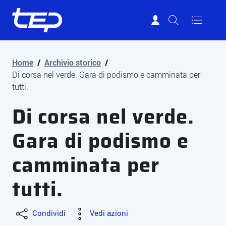
Tep - Trasporti pubblici Parma
Vai al contenuto principale
Vai al footer
Home
/
Archivio storico
/
Di corsa nel verde. Gara di podismo e camminata per
tutti.
Di corsa nel verde.
Gara di podismo e
camminata per
tutti.
Condividi
Vedi azioni