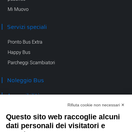
Mi Muovo
Servizi speciali
Pronto Bus Extra
Happy Bus
Parcheggi Scambiatori
Noleggio Bus
Accessibilità
Rifiuta cookie non necessari ✕
Contatti
Questo sito web raccoglie alcuni
dati personali dei visitatori e
TEP spa