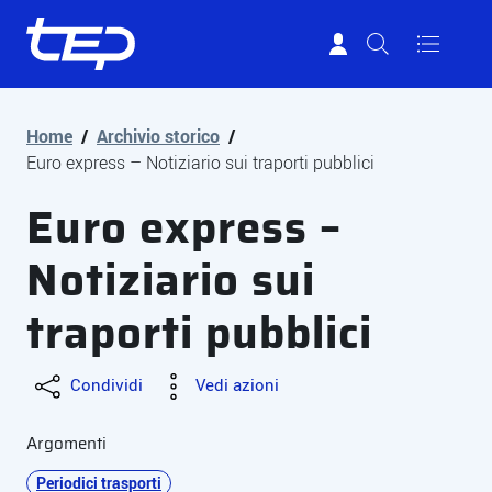
Tep - Trasporti pubblici Parma
Vai al contenuto principale
Vai al footer
Home
/
Archivio storico
/
Euro express – Notiziario sui traporti pubblici
Euro express –
Notiziario sui
traporti pubblici
Condividi
Vedi azioni
Argomenti
Periodici trasporti