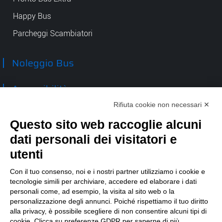
Happy Bus
Parcheggi Scambiatori
Noleggio Bus
Accessibilità
Rifiuta cookie non necessari ✕
Contatti
Questo sito web raccoglie alcuni
dati personali dei visitatori e
TEP spa
Via Taro 12
utenti
43125 Parma
Tel.
0521.2141
Con il tuo consenso, noi e i nostri partner utilizziamo i cookie e
tecnologie simili per archiviare, accedere ed elaborare i dati
E-mail:
tep@tep.pr.it
personali come, ad esempio, la visita al sito web o la
personalizzazione degli annunci. Poiché rispettiamo il tuo diritto
Informazioni
:
info@tep.pr.it
alla privacy, è possibile scegliere di non consentire alcuni tipi di
cookie. Clicca su preferenze GDPR per saperne di più.