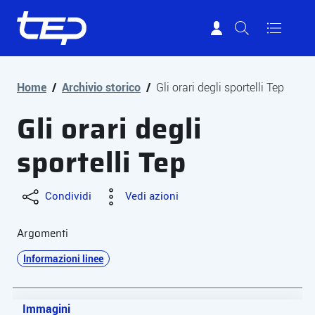
Tep - Trasporti pubblici Parma
Vai al contenuto principale
Vai al footer
Home
/
Archivio storico
/
Gli orari degli sportelli Tep
Gli orari degli
sportelli Tep
Condividi
Vedi azioni
Argomenti
Informazioni linee
Immagini