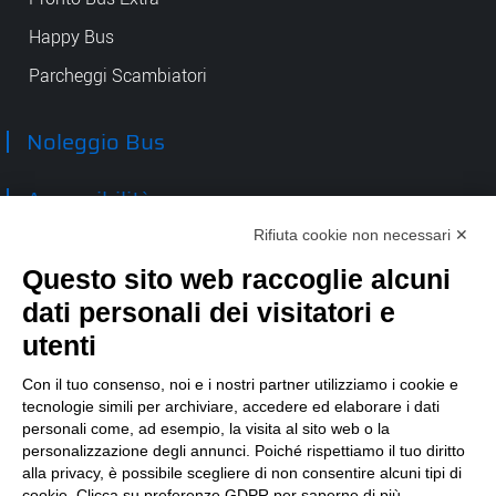
Happy Bus
Parcheggi Scambiatori
Noleggio Bus
Accessibilità
Rifiuta cookie non necessari ✕
Contatti
Questo sito web raccoglie alcuni
dati personali dei visitatori e
TEP spa
Via Taro 12
utenti
43125 Parma
Tel.
0521.2141
Con il tuo consenso, noi e i nostri partner utilizziamo i cookie e
tecnologie simili per archiviare, accedere ed elaborare i dati
E-mail:
tep@tep.pr.it
personali come, ad esempio, la visita al sito web o la
personalizzazione degli annunci. Poiché rispettiamo il tuo diritto
Informazioni
:
info@tep.pr.it
alla privacy, è possibile scegliere di non consentire alcuni tipi di
cookie. Clicca su preferenze GDPR per saperne di più.