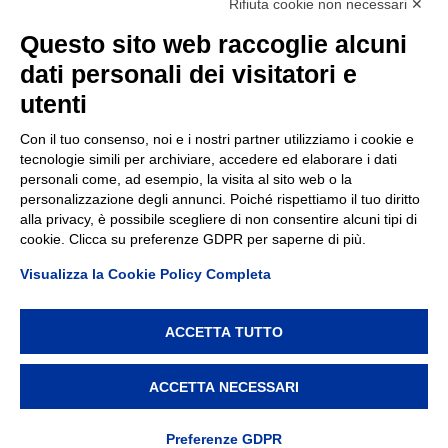
Rifiuta cookie non necessari ✕
Contatti
Questo sito web raccoglie alcuni
dati personali dei visitatori e
TEP spa
Via Taro 12
utenti
43125 Parma
Tel.
0521.2141
Con il tuo consenso, noi e i nostri partner utilizziamo i cookie e
tecnologie simili per archiviare, accedere ed elaborare i dati
E-mail:
tep@tep.pr.it
personali come, ad esempio, la visita al sito web o la
personalizzazione degli annunci. Poiché rispettiamo il tuo diritto
Informazioni
:
info@tep.pr.it
alla privacy, è possibile scegliere di non consentire alcuni tipi di
cookie. Clicca su preferenze GDPR per saperne di più.
PEC:
tepspa@pec.it
Visualizza la Cookie Policy Completa
ACCETTA TUTTO
TEP spa, via Taro 12, 43125 Parma – Cod. Fisc./P.IVA/Reg.
Imprese Parma 02155050343 – REA 214962 – Capitale
ACCETTA NECESSARI
Sociale € 7.747.000 i.v. –
Privacy policy
–
Modifica
preferenze Cookie
Preferenze GDPR