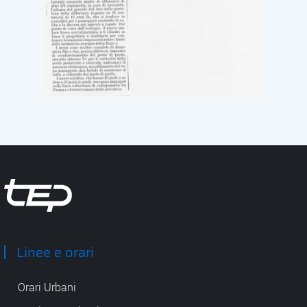
Tep - Trasporti pubblici Parma
Linee e orari
Orari Urbani