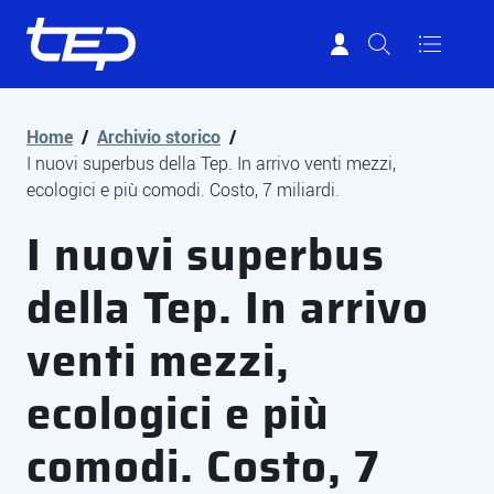
Tep - Trasporti pubblici Parma
Vai al contenuto principale
Vai al footer
Home
/
Archivio storico
/
I nuovi superbus della Tep. In arrivo venti mezzi,
ecologici e più comodi. Costo, 7 miliardi.
I nuovi superbus
della Tep. In arrivo
venti mezzi,
ecologici e più
comodi. Costo, 7