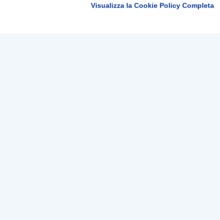
Visualizza la Cookie Policy Completa
Tep - Trasporti pubblici Parma
Linee e orari
Bigl
Orari Urbani
Bigli