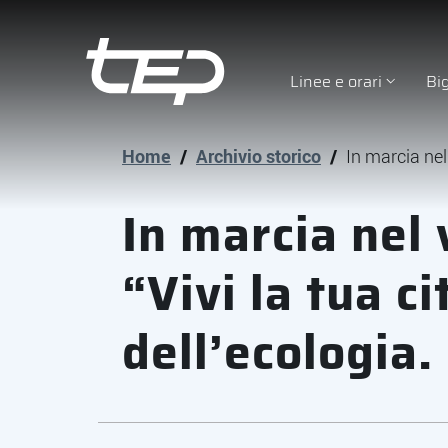
Linee e orari
Bi
Tep - Trasporti pubblici Parma
Vai al contenuto principale
Vai al footer
Home
/
Archivio storico
/
In marcia nel 
In marcia nel
“Vivi la tua ci
dell’ecologia.