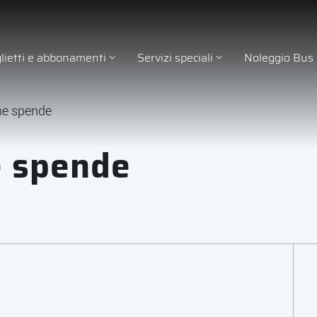
glietti e abbonamenti
Servizi speciali
Noleggio Bus
me spende
e spende