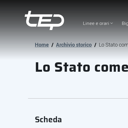
Linee e orari
Bi
Tep - Trasporti pubblici Parma
Vai al contenuto principale
Vai al footer
Home
/
Archivio storico
/
Lo Stato co
Lo Stato com
Scheda