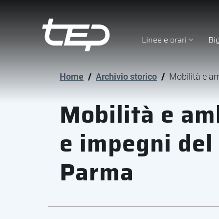
Linee e orari
Bi
Tep - Trasporti pubblici Parma
Vai al contenuto principale
Vai al footer
Home
/
Archivio storico
/
Mobilità e a
Mobilità e amb
e impegni del
Parma