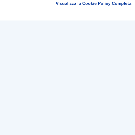
Visualizza la Cookie Policy Completa
Tep - Trasporti pubblici Parma
Linee e orari
Bigl
Orari Urbani
Bigli