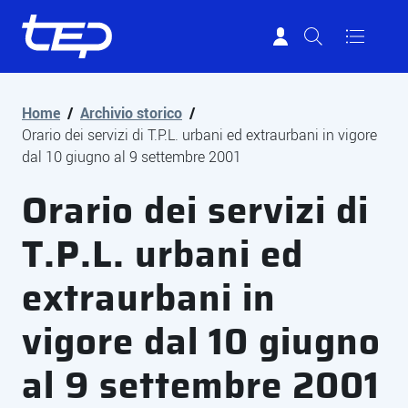
Tep - Trasporti pubblici Parma
Vai al contenuto principale
Vai al footer
Home
/
Archivio storico
/
Orario dei servizi di T.P.L. urbani ed extraurbani in vigore
dal 10 giugno al 9 settembre 2001
Orario dei servizi di
T.P.L. urbani ed
extraurbani in
vigore dal 10 giugno
al 9 settembre 2001