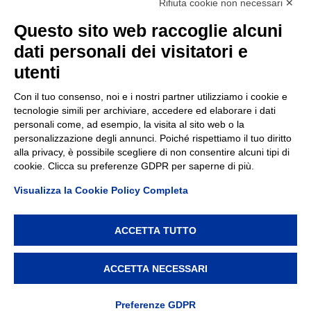
Rifiuta cookie non necessari ✕
Contatti
Questo sito web raccoglie alcuni
dati personali dei visitatori e
TEP spa
Via Taro 12
utenti
43125 Parma
Tel.
0521.2141
Con il tuo consenso, noi e i nostri partner utilizziamo i cookie e
tecnologie simili per archiviare, accedere ed elaborare i dati
E-mail:
tep@tep.pr.it
personali come, ad esempio, la visita al sito web o la
personalizzazione degli annunci. Poiché rispettiamo il tuo diritto
Informazioni
:
info@tep.pr.it
alla privacy, è possibile scegliere di non consentire alcuni tipi di
cookie. Clicca su preferenze GDPR per saperne di più.
PEC:
tepspa@pec.it
Visualizza la Cookie Policy Completa
ACCETTA TUTTO
TEP spa, via Taro 12, 43125 Parma – Cod. Fisc./P.IVA/Reg.
Imprese Parma 02155050343 – REA 214962 – Capitale
ACCETTA NECESSARI
Sociale € 7.747.000 i.v. –
Privacy policy
–
Modifica
preferenze Cookie
Preferenze GDPR