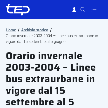
Tep - Trasporti pubblici Parma
Vai al contenuto principale
Vai al footer
Home
/
Archivio storico
/
Orario invernale 2003-2004 – Linee bus extraurbane in
vigore dal 15 settembre al 5 giugno
Orario invernale
2003-2004 – Linee
bus extraurbane in
vigore dal 15
settembre al 5