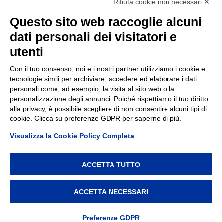
Rifiuta cookie non necessari ✕
Contatti
Questo sito web raccoglie alcuni
dati personali dei visitatori e
TEP spa
Via Taro 12
utenti
43125 Parma
Tel.
0521.2141
Con il tuo consenso, noi e i nostri partner utilizziamo i cookie e
tecnologie simili per archiviare, accedere ed elaborare i dati
E-mail:
tep@tep.pr.it
personali come, ad esempio, la visita al sito web o la
personalizzazione degli annunci. Poiché rispettiamo il tuo diritto
Informazioni
:
info@tep.pr.it
alla privacy, è possibile scegliere di non consentire alcuni tipi di
cookie. Clicca su preferenze GDPR per saperne di più.
PEC:
tepspa@pec.it
Visualizza la Cookie Policy Completa
ACCETTA TUTTO
TEP spa, via Taro 12, 43125 Parma – Cod. Fisc./P.IVA/Reg.
Imprese Parma 02155050343 – REA 214962 – Capitale
ACCETTA NECESSARI
Sociale € 7.747.000 i.v. –
Privacy policy
–
Modifica
preferenze Cookie
Preferenze GDPR