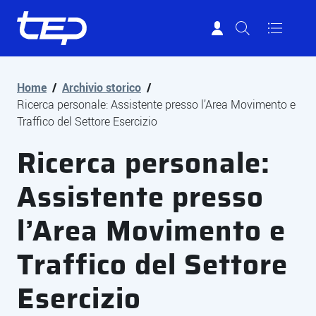
Tep - Trasporti pubblici Parma
Vai al contenuto principale
Vai al footer
Home
/
Archivio storico
/
Ricerca personale: Assistente presso l’Area Movimento e
Traffico del Settore Esercizio
Ricerca personale:
Assistente presso
l’Area Movimento e
Traffico del Settore
Esercizio