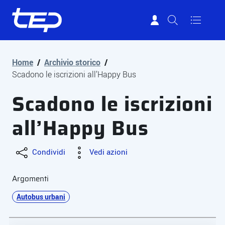
Tep - Trasporti pubblici Parma
Vai al contenuto principale
Vai al footer
Home
/
Archivio storico
/
Scadono le iscrizioni all’Happy Bus
Scadono le iscrizioni
all’Happy Bus
Condividi
Vedi azioni
Argomenti
Autobus urbani