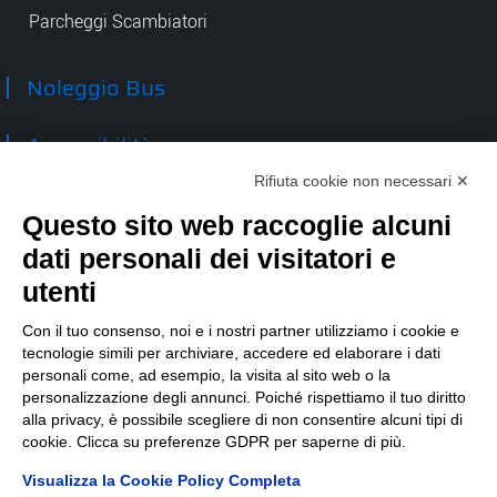
Parcheggi Scambiatori
Noleggio Bus
Accessibilità
Rifiuta cookie non necessari ✕
Contatti
Questo sito web raccoglie alcuni
dati personali dei visitatori e
TEP spa
Via Taro 12
utenti
43125 Parma
Tel.
0521.2141
Con il tuo consenso, noi e i nostri partner utilizziamo i cookie e
tecnologie simili per archiviare, accedere ed elaborare i dati
E-mail:
tep@tep.pr.it
personali come, ad esempio, la visita al sito web o la
personalizzazione degli annunci. Poiché rispettiamo il tuo diritto
Informazioni
:
info@tep.pr.it
alla privacy, è possibile scegliere di non consentire alcuni tipi di
cookie. Clicca su preferenze GDPR per saperne di più.
PEC:
tepspa@pec.it
Visualizza la Cookie Policy Completa