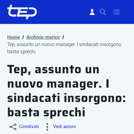
Tep - Trasporti pubblici Parma
Vai al contenuto principale
Vai al footer
Home
/
Archivio storico
/
Tep, assunto un nuovo manager. I sindacati insorgono:
basta sprechi
Tep, assunto un
nuovo manager. I
sindacati insorgono:
basta sprechi
Condividi
Vedi azioni