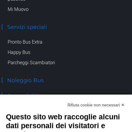
Mi Muovo
Servizi speciali
Pronto Bus Extra
Happy Bus
Parcheggi Scambiatori
Noleggio Bus
Accessibilità
Rifiuta cookie non necessari ✕
Contatti
Questo sito web raccoglie alcuni
dati personali dei visitatori e
TEP spa