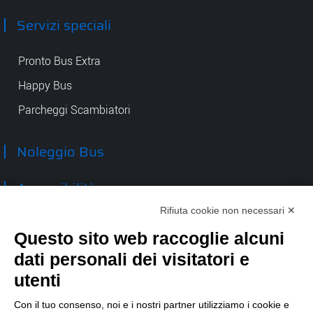
Servizi speciali
Pronto Bus Extra
Happy Bus
Parcheggi Scambiatori
Noleggio Bus
Accessibilità
Rifiuta cookie non necessari ✕
Contatti
Questo sito web raccoglie alcuni
dati personali dei visitatori e
TEP spa
Via Taro 12
utenti
43125 Parma
Tel.
0521.2141
Con il tuo consenso, noi e i nostri partner utilizziamo i cookie e