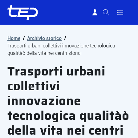
Tep - Trasporti pubblici Parma
Vai al contenuto principale
Vai al footer
Home
/
Archivio storico
/
Trasporti urbani collettivi innovazione tecnologica
qualitàò della vita nei centri storici
Trasporti urbani
collettivi
innovazione
tecnologica qualitàò
della vita nei centri