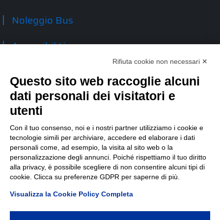
Noleggio Bus
Accessibilità
Rifiuta cookie non necessari ✕
Contatti
Questo sito web raccoglie alcuni
dati personali dei visitatori e
TEP spa
Via Taro 12
utenti
43125 Parma
Tel.
0521.2141
Con il tuo consenso, noi e i nostri partner utilizziamo i cookie e
tecnologie simili per archiviare, accedere ed elaborare i dati
E-mail:
tep@tep.pr.it
personali come, ad esempio, la visita al sito web o la
personalizzazione degli annunci. Poiché rispettiamo il tuo diritto
Informazioni
:
info@tep.pr.it
alla privacy, è possibile scegliere di non consentire alcuni tipi di
cookie. Clicca su preferenze GDPR per saperne di più.
PEC:
tepspa@pec.it
Visualizza la Cookie Policy Completa