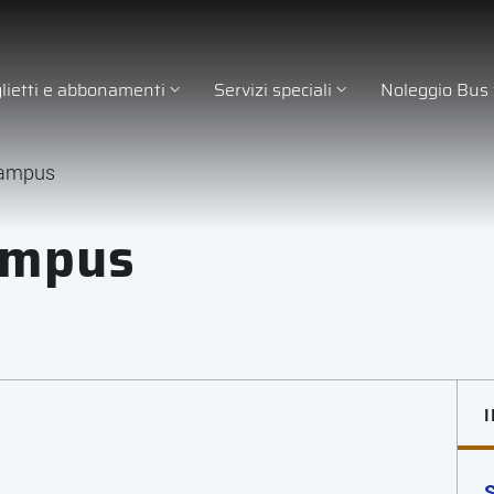
glietti e abbonamenti
Servizi speciali
Noleggio Bus
 Campus
Campus