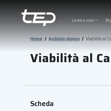
Linee e orari
Bi
Tep - Trasporti pubblici Parma
Vai al contenuto principale
Vai al footer
Home
/
Archivio storico
/
Viabilità al
Viabilità al 
Scheda