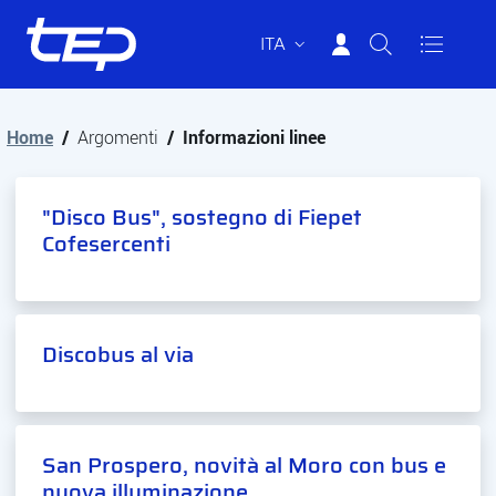
ITA
Tep - Trasporti pubblici Parma
Vai al contenuto principale
Vai al footer
Home
/
Argomenti
/
Informazioni linee
"Disco Bus", sostegno di Fiepet
Cofesercenti
Discobus al via
San Prospero, novità al Moro con bus e
nuova illuminazione