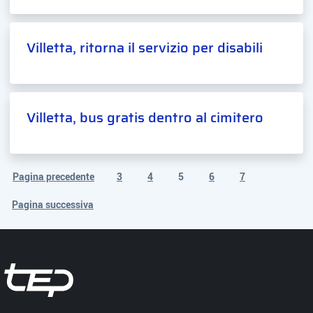
Villetta, ritorna il servizio per disabili
Villetta, bus gratis dentro al cimitero
Pagina precedente
3
4
5
6
7
(pagina corrente)
Pagina successiva
Tep - Trasporti pubblici Parma