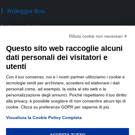
Noleggio Bus
Accessibilità
Rifiuta cookie non necessari ✕
Contatti
Questo sito web raccoglie alcuni
dati personali dei visitatori e
TEP spa
Via Taro 12
utenti
43125 Parma
Tel.
0521.2141
Con il tuo consenso, noi e i nostri partner utilizziamo i cookie e
tecnologie simili per archiviare, accedere ed elaborare i dati
E-mail:
tep@tep.pr.it
personali come, ad esempio, la visita al sito web o la
personalizzazione degli annunci. Poiché rispettiamo il tuo diritto
Informazioni
:
info@tep.pr.it
alla privacy, è possibile scegliere di non consentire alcuni tipi di
cookie. Clicca su preferenze GDPR per saperne di più.
PEC:
tepspa@pec.it
Visualizza la Cookie Policy Completa
ACCETTA TUTTO