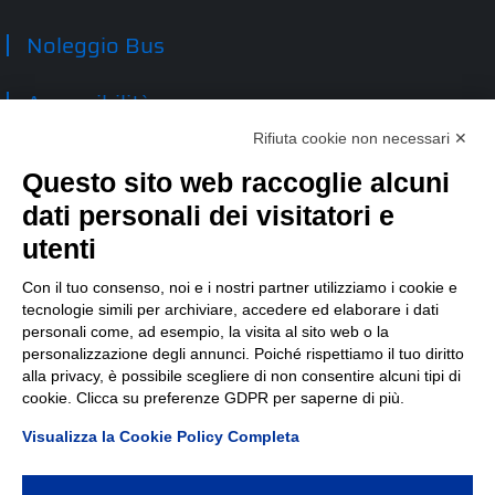
Noleggio Bus
Accessibilità
Rifiuta cookie non necessari ✕
Contatti
Questo sito web raccoglie alcuni
dati personali dei visitatori e
TEP spa
Via Taro 12
utenti
43125 Parma
Tel.
0521.2141
Con il tuo consenso, noi e i nostri partner utilizziamo i cookie e
tecnologie simili per archiviare, accedere ed elaborare i dati
E-mail:
tep@tep.pr.it
personali come, ad esempio, la visita al sito web o la
personalizzazione degli annunci. Poiché rispettiamo il tuo diritto
Informazioni
:
info@tep.pr.it
alla privacy, è possibile scegliere di non consentire alcuni tipi di
cookie. Clicca su preferenze GDPR per saperne di più.
PEC:
tepspa@pec.it
Visualizza la Cookie Policy Completa