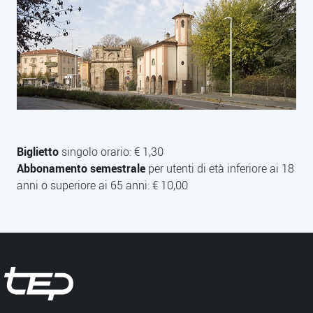
Biglietto
singolo orario: € 1,30
Descrizione
Abbonamento
semestrale
per utenti di età inferiore ai 18
anni o superiore ai 65 anni: € 10,00
Tep - Trasporti pubblici Parma