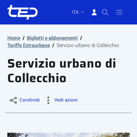
ITA
Tep - Trasporti pubblici Parma
Vai al contenuto principale
Vai al footer
Home
/
Biglietti e abbonamenti
/
Tariffe Extraurbane
/
Servizio urbano di Collecchio
Servizio urbano di
Collecchio
Condividi
Vedi azioni