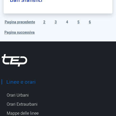
Dati Statistici
Pagina precedente
2
3
4
5
6
(pagina corrente)
Pagina successiva
Tep - Trasporti pubblici Parma
Linee e orari
Orari Urbani
Orari Extraurbani
Mappe delle linee