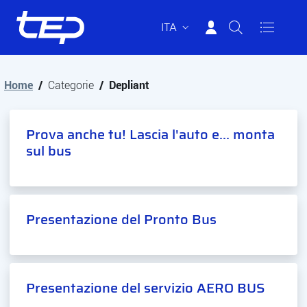
ITA
Tep - Trasporti pubblici Parma
Vai al contenuto principale
Vai al footer
Home
/
Categorie
/
Depliant
Prova anche tu! Lascia l'auto e... monta
sul bus
Presentazione del Pronto Bus
Presentazione del servizio AERO BUS