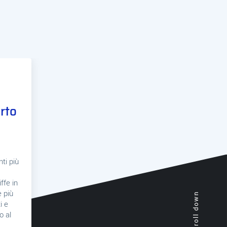
orto
nti più
iffe in
e più
Scroll down
i e
o al