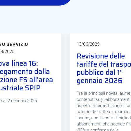
13/06/2025
VO SERVIZIO
08/2025
Revisione delle
va linea 16:
tariffe del trasp
legamento dalla
pubblico dal 1°
zione FS all'area
gennaio 2026
ustriale SPIP
Tra le principali novità, aume
contenuti sugli abbonamenti
a dal 2 gennaio 2026
rispetto ai biglietti singoli, tar
calo per le tratte extraurban
lunghe, con il costo di bigliett
abbonamenti che scende fin
-33% e conferma delle