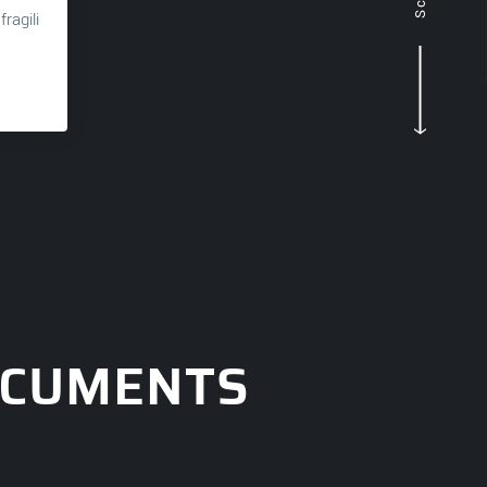
ragili
‹
OCUMENTS