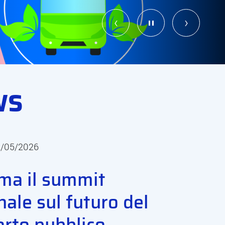
‹
›
WS
2/05/2026
ma il summit
nale sul futuro del
orto pubblico