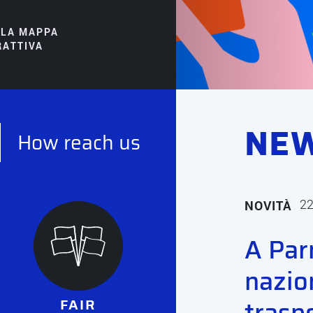
 LA MAPPA
RATTIVA
NE
How reach us
2
NOVITÀ
A Par
nazio
trasp
FAIR