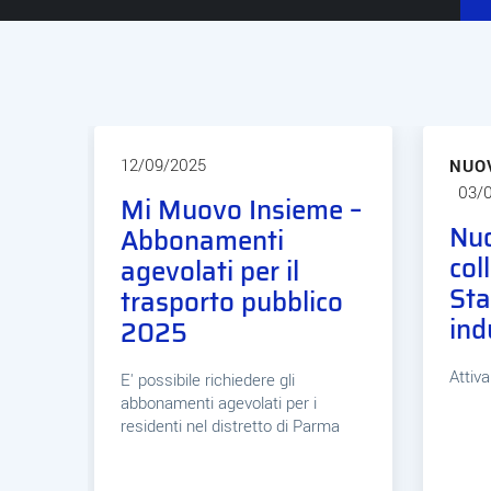
12/09/2025
NUO
03/
Mi Muovo Insieme –
Nuo
Abbonamenti
col
agevolati per il
Sta
trasporto pubblico
ind
2025
Attiv
E' possibile richiedere gli
abbonamenti agevolati per i
residenti nel distretto di Parma