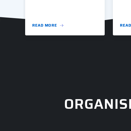
READ MORE
READ
ORGANIS