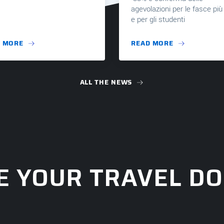
agevolazioni per le fasce più f
e per gli studenti
 MORE
READ MORE
ALL THE NEWS
E YOUR TRAVEL D