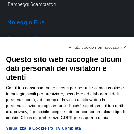
Parcheggi Scambiatori
Noleggio Bus
Accessibilità
Rifiuta cookie non necessari ✕
Contatti
Questo sito web raccoglie alcuni
dati personali dei visitatori e
TEP spa
Via Taro 12
utenti
43125 Parma
Tel.
0521.2141
Con il tuo consenso, noi e i nostri partner utilizziamo i cookie e
tecnologie simili per archiviare, accedere ed elaborare i dati
E-mail:
tep@tep.pr.it
personali come, ad esempio, la visita al sito web o la
personalizzazione degli annunci. Poiché rispettiamo il tuo diritto
Informazioni
:
info@tep.pr.it
alla privacy, è possibile scegliere di non consentire alcuni tipi di
cookie. Clicca su preferenze GDPR per saperne di più.
PEC:
tepspa@pec.it
Visualizza la Cookie Policy Completa