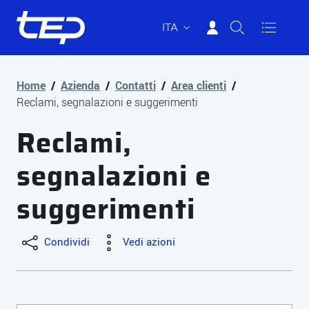
ITA
Tep - Trasporti pubblici Parma
Vai al contenuto principale
Vai al footer
Home
/
Azienda
/
Contatti
/
Area clienti
/
Reclami, segnalazioni e suggerimenti
Reclami,
segnalazioni e
suggerimenti
Condividi
Vedi azioni