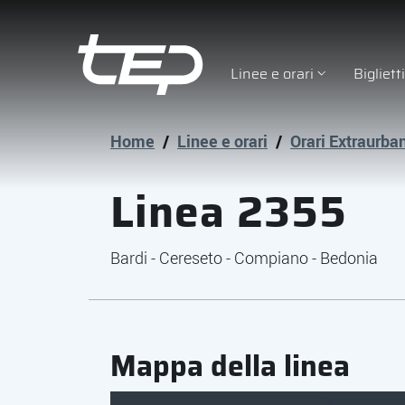
Linee e orari
Bigliet
Tep - Trasporti pubblici Parma
Vai al contenuto principale
Vai al footer
Home
/
Linee e orari
/
Orari Extraurba
Linea 2355
Bardi - Cereseto - Compiano - Bedonia
Mappa della linea