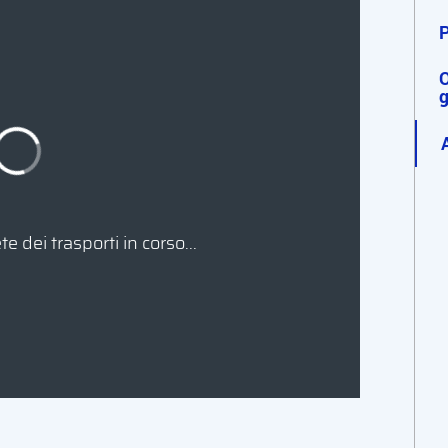
P
O
g
e dei trasporti in corso...