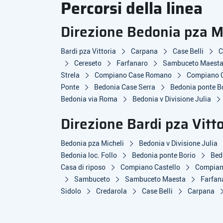
Percorsi della linea
Direzione Bedonia pza M
Bardi pza Vittoria
Carpana
Case Belli
C
Cereseto
Farfanaro
Sambuceto Maest
Strela
Compiano Case Romano
Compiano C
Ponte
Bedonia Case Serra
Bedonia ponte B
Bedonia via Roma
Bedonia v Divisione Julia
Direzione Bardi pza Vitto
Bedonia pza Micheli
Bedonia v Divisione Julia
Bedonia loc. Follo
Bedonia ponte Borio
Bed
Casa di riposo
Compiano Castello
Compian
Sambuceto
Sambuceto Maesta
Farfan
Sidolo
Credarola
Case Belli
Carpana