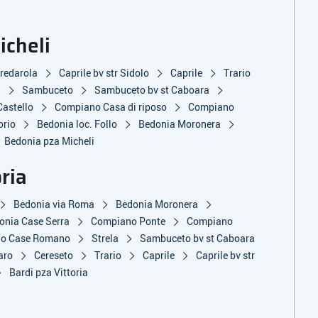
icheli
redarola
Caprile bv str Sidolo
Caprile
Trario
a
Sambuceto
Sambuceto bv st Caboara
astello
Compiano Casa di riposo
Compiano
orio
Bedonia loc. Follo
Bedonia Moronera
Bedonia pza Micheli
ria
Bedonia via Roma
Bedonia Moronera
onia Case Serra
Compiano Ponte
Compiano
o Case Romano
Strela
Sambuceto bv st Caboara
aro
Cereseto
Trario
Caprile
Caprile bv str
Bardi pza Vittoria