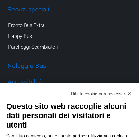
Servizi speciali
Pronto Bus Extra
Happy Bus
Parcheggi Scambiatori
Noleggio Bus
Accessibilità
Rifiuta cookie non necessari ✕
Contatti
Questo sito web raccoglie alcuni
dati personali dei visitatori e
TEP spa
Via Taro 12
utenti
43125 Parma
Tel.
0521.2141
Con il tuo consenso, noi e i nostri partner utilizziamo i cookie e