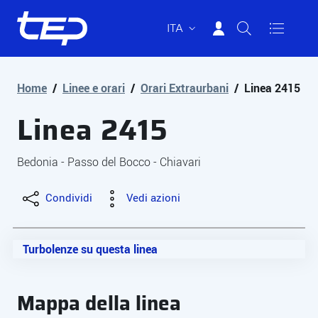
ITA
Tep - Trasporti pubblici Parma
Vai al contenuto principale
Vai al footer
Home
/
Linee e orari
/
Orari Extraurbani
/
Linea 2415
Linea 2415
Bedonia - Passo del Bocco - Chiavari
Condividi
Vedi azioni
Turbolenze su questa linea
Mappa della linea