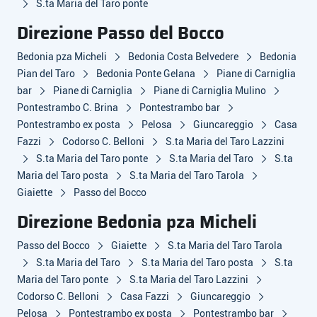
S.ta Maria del Taro ponte
Direzione Passo del Bocco
Bedonia pza Micheli
Bedonia Costa Belvedere
Bedonia
Pian del Taro
Bedonia Ponte Gelana
Piane di Carniglia
bar
Piane di Carniglia
Piane di Carniglia Mulino
Pontestrambo C. Brina
Pontestrambo bar
Pontestrambo ex posta
Pelosa
Giuncareggio
Casa
Fazzi
Codorso C. Belloni
S.ta Maria del Taro Lazzini
S.ta Maria del Taro ponte
S.ta Maria del Taro
S.ta
Maria del Taro posta
S.ta Maria del Taro Tarola
Giaiette
Passo del Bocco
Direzione Bedonia pza Micheli
Passo del Bocco
Giaiette
S.ta Maria del Taro Tarola
S.ta Maria del Taro
S.ta Maria del Taro posta
S.ta
Maria del Taro ponte
S.ta Maria del Taro Lazzini
Codorso C. Belloni
Casa Fazzi
Giuncareggio
Pelosa
Pontestrambo ex posta
Pontestrambo bar