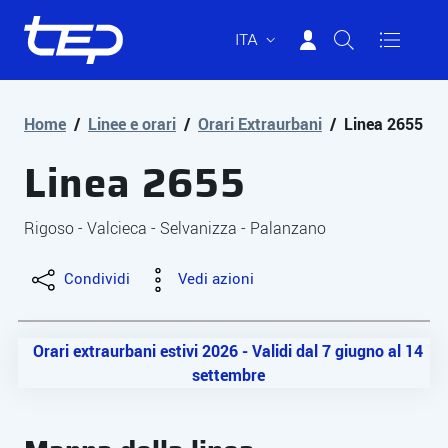
ITA
Tep - Trasporti pubblici Parma
Vai al contenuto principale
Vai al footer
Home
/
Linee e orari
/
Orari Extraurbani
/
Linea 2655
Linea 2655
Rigoso - Valcieca - Selvanizza - Palanzano
Condividi
Vedi azioni
Orari extraurbani estivi 2026 - Validi dal 7 giugno al 14
settembre