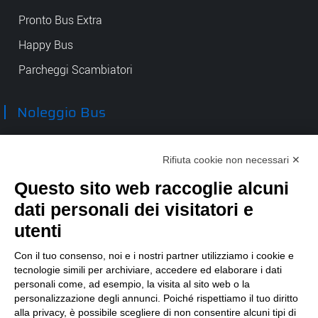
Pronto Bus Extra
Happy Bus
Parcheggi Scambiatori
Noleggio Bus
Accessibilità
Rifiuta cookie non necessari ✕
Contatti
Questo sito web raccoglie alcuni
dati personali dei visitatori e
TEP spa
utenti
Via Taro 12
43125 Parma
Con il tuo consenso, noi e i nostri partner utilizziamo i cookie e
Tel.
0521.2141
tecnologie simili per archiviare, accedere ed elaborare i dati
personali come, ad esempio, la visita al sito web o la
E-mail:
tep@tep.pr.it
personalizzazione degli annunci. Poiché rispettiamo il tuo diritto
alla privacy, è possibile scegliere di non consentire alcuni tipi di