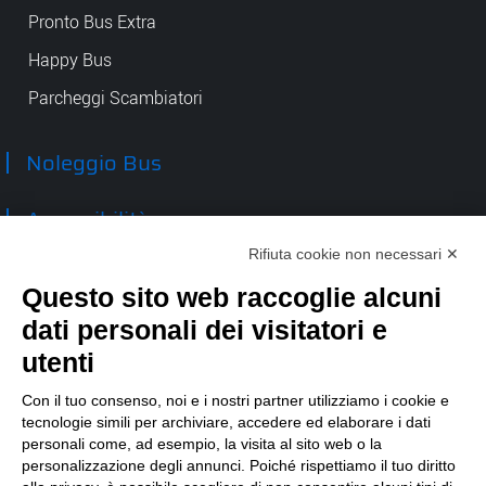
Pronto Bus Extra
Happy Bus
Parcheggi Scambiatori
Noleggio Bus
Accessibilità
Rifiuta cookie non necessari ✕
Contatti
Questo sito web raccoglie alcuni
dati personali dei visitatori e
TEP spa
Via Taro 12
utenti
43125 Parma
Tel.
0521.2141
Con il tuo consenso, noi e i nostri partner utilizziamo i cookie e
tecnologie simili per archiviare, accedere ed elaborare i dati
E-mail:
tep@tep.pr.it
personali come, ad esempio, la visita al sito web o la
personalizzazione degli annunci. Poiché rispettiamo il tuo diritto
Informazioni
:
info@tep.pr.it