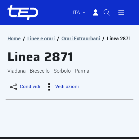
ITA
Tep - Trasporti pubblici Parma
Vai al contenuto principale
Vai al footer
Home
/
Linee e orari
/
Orari Extraurbani
/
Linea 2871
Linea 2871
Viadana - Brescello - Sorbolo - Parma
Condividi
Vedi azioni