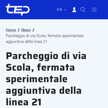
ITA
Tep - Trasporti pubblici Parma
Vai al contenuto principale
Vai al footer
Home
/
News
/
Parcheggio di via Scola, fermata sperimentale
aggiuntiva della linea 21
Parcheggio di via
Scola, fermata
sperimentale
aggiuntiva della
linea 21