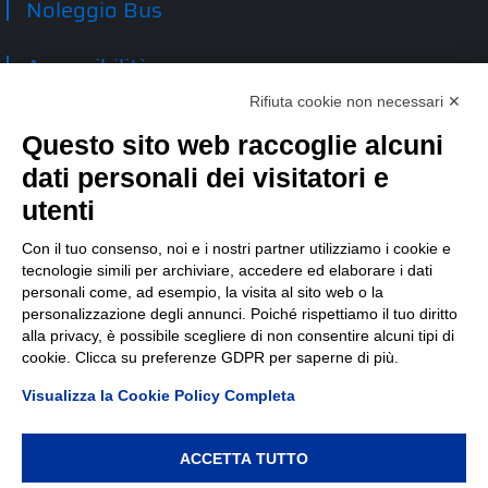
Noleggio Bus
Accessibilità
Rifiuta cookie non necessari ✕
Contatti
Questo sito web raccoglie alcuni
dati personali dei visitatori e
TEP spa
Via Taro 12
utenti
43125 Parma
Tel.
0521.2141
Con il tuo consenso, noi e i nostri partner utilizziamo i cookie e
tecnologie simili per archiviare, accedere ed elaborare i dati
E-mail:
tep@tep.pr.it
personali come, ad esempio, la visita al sito web o la
personalizzazione degli annunci. Poiché rispettiamo il tuo diritto
Informazioni
:
info@tep.pr.it
alla privacy, è possibile scegliere di non consentire alcuni tipi di
cookie. Clicca su preferenze GDPR per saperne di più.
PEC:
tepspa@pec.it
Visualizza la Cookie Policy Completa
ACCETTA TUTTO