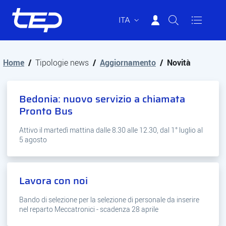
ITA
Tep - Trasporti pubblici Parma
Vai al contenuto principale
Vai al footer
Home
/
Tipologie news
/
Aggiornamento
/
Novità
Bedonia: nuovo servizio a chiamata
Pronto Bus
Attivo il martedì mattina dalle 8.30 alle 12.30, dal 1° luglio al
5 agosto
Lavora con noi
Bando di selezione per la selezione di personale da inserire
nel reparto Meccatronici - scadenza 28 aprile