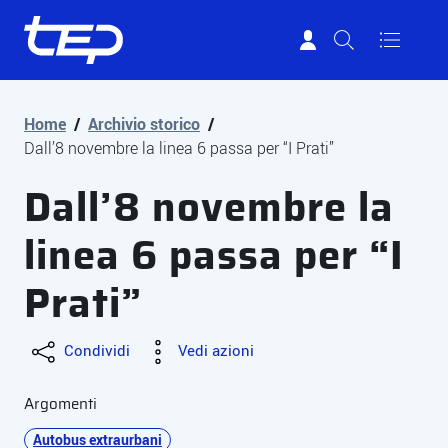
Tep - Trasporti pubblici Parma
Vai al contenuto principale
Vai al footer
Home
/
Archivio storico
/
Dall’8 novembre la linea 6 passa per “I Prati”
Dall’8 novembre la
linea 6 passa per “I
Prati”
Condividi
Vedi azioni
Argomenti
Autobus extraurbani