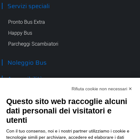
Servizi speciali
Pronto Bus Extra
Happy Bus
Parcheggi Scambiatori
Noleggio Bus
Accessibilità
Rifiuta cookie non necessari ✕
Contatti
Questo sito web raccoglie alcuni
dati personali dei visitatori e
TEP spa
Via Taro 12
utenti
43125 Parma
Tel.
0521.2141
Con il tuo consenso, noi e i nostri partner utilizziamo i cookie e
tecnologie simili per archiviare, accedere ed elaborare i dati