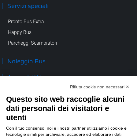
Servizi speciali
Pronto Bus Extra
Happy Bus
Parcheggi Scambiatori
Noleggio Bus
Accessibilità
Rifiuta cookie non necessari ✕
Contatti
Questo sito web raccoglie alcuni
dati personali dei visitatori e
TEP spa
Via Taro 12
utenti
43125 Parma
Tel.
0521.2141
Con il tuo consenso, noi e i nostri partner utilizziamo i cookie e
tecnologie simili per archiviare, accedere ed elaborare i dati