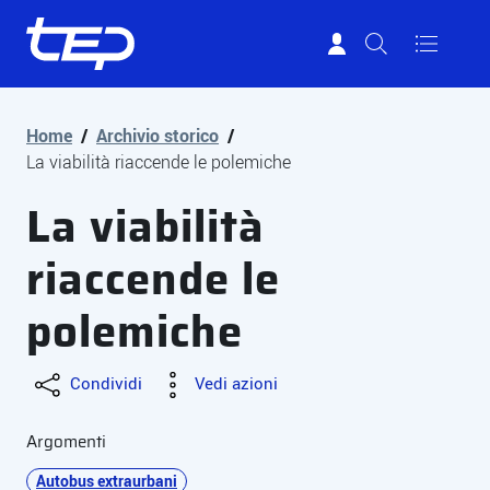
Tep - Trasporti pubblici Parma
Vai al contenuto principale
Vai al footer
Home
/
Archivio storico
/
La viabilità riaccende le polemiche
La viabilità
riaccende le
polemiche
Condividi
Vedi azioni
Argomenti
Autobus extraurbani