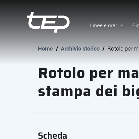
Linee e orari
Bi
Tep - Trasporti pubblici Parma
Vai al contenuto principale
Vai al footer
Home
/
Archivio storico
/
Rotolo per ma
Rotolo per ma
stampa dei big
Scheda