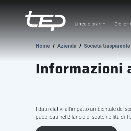
Linee e orari
Bigliet
Tep - Trasporti pubblici Parma
Vai al contenuto principale
Vai al footer
Home
/
Azienda
/
Società trasparente
Informazioni 
Descrizione
I dati relativi all’impatto ambientale del 
pubblicati nel Bilancio di sostenibilità di T