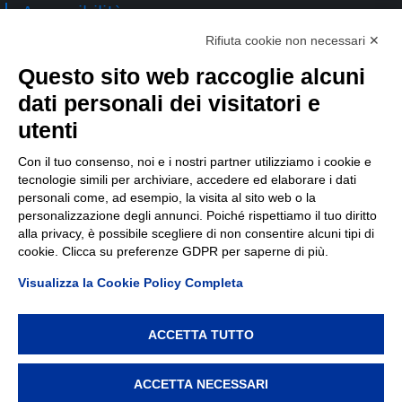
Accessibilità
Rifiuta cookie non necessari ✕
Contatti
Questo sito web raccoglie alcuni
dati personali dei visitatori e
TEP spa
Via Taro 12
utenti
43125 Parma
Tel.
0521.2141
Con il tuo consenso, noi e i nostri partner utilizziamo i cookie e
tecnologie simili per archiviare, accedere ed elaborare i dati
E-mail:
tep@tep.pr.it
personali come, ad esempio, la visita al sito web o la
personalizzazione degli annunci. Poiché rispettiamo il tuo diritto
Informazioni
:
info@tep.pr.it
alla privacy, è possibile scegliere di non consentire alcuni tipi di
cookie. Clicca su preferenze GDPR per saperne di più.
PEC:
tepspa@pec.it
Visualizza la Cookie Policy Completa
ACCETTA TUTTO
TEP spa, via Taro 12, 43125 Parma – Cod. Fisc./P.IVA/Reg.
Imprese Parma 02155050343 – REA 214962 – Capitale
ACCETTA NECESSARI