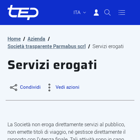
ITA
Tep - Trasporti pubblici Parma
Vai al contenuto principale
Vai al footer
Home
/
Azienda
/
Società trasparente Parmabus scrl
/
Servizi erogati
Servizi erogati
Condividi
Vedi azioni
La Società non eroga direttamente servizi al pubblico,
non emette titoli di viaggio, né gestisce direttamente il
rapporto con l’utenza finale. Tali attività sono in capo