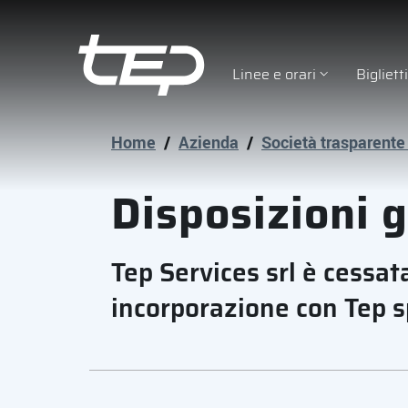
Linee e orari
Bigliet
Tep - Trasporti pubblici Parma
Vai al contenuto principale
Vai al footer
Home
/
Azienda
/
Società trasparente
Disposizioni 
Tep Services srl è cessat
incorporazione con Tep s