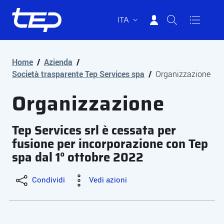
ITA
Tep - Trasporti pubblici Parma
Vai al contenuto principale
Vai al footer
Home
/
Azienda
/
Società trasparente Tep Services spa
/
Organizzazione
Organizzazione
Tep Services srl è cessata per
fusione per incorporazione con Tep
spa dal 1° ottobre 2022
Condividi
Vedi azioni