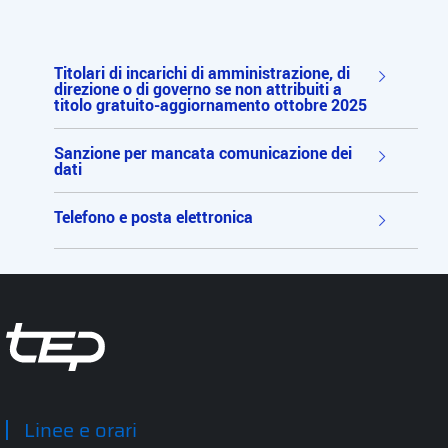
Titolari di incarichi di amministrazione, di
direzione o di governo se non attribuiti a
titolo gratuito-aggiornamento ottobre 2025
Sanzione per mancata comunicazione dei
dati
Telefono e posta elettronica
Tep - Trasporti pubblici Parma
Linee e orari