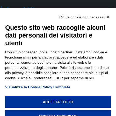
Accessibilità
Rifiuta cookie non necessari ✕
Contatti
Questo sito web raccoglie alcuni
dati personali dei visitatori e
TEP spa
Via Taro 12
utenti
43125 Parma
Tel.
0521.2141
Con il tuo consenso, noi e i nostri partner utilizziamo i cookie e
tecnologie simili per archiviare, accedere ed elaborare i dati
E-mail:
tep@tep.pr.it
personali come, ad esempio, la visita al sito web o la
personalizzazione degli annunci. Poiché rispettiamo il tuo diritto
Informazioni
:
info@tep.pr.it
alla privacy, è possibile scegliere di non consentire alcuni tipi di
cookie. Clicca su preferenze GDPR per saperne di più.
PEC:
tepspa@pec.it
Visualizza la Cookie Policy Completa
ACCETTA TUTTO
TEP spa, via Taro 12, 43125 Parma – Cod. Fisc./P.IVA/Reg.
Imprese Parma 02155050343 – REA 214962 – Capitale