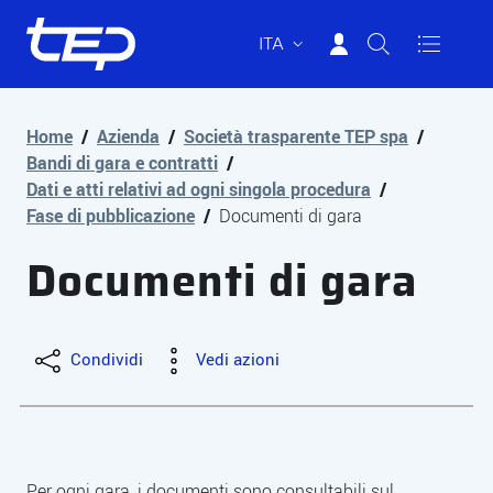
ITA
Tep - Trasporti pubblici Parma
Vai al contenuto principale
Vai al footer
Home
/
Azienda
/
Società trasparente TEP spa
/
Bandi di gara e contratti
/
Dati e atti relativi ad ogni singola procedura
/
Fase di pubblicazione
/
Documenti di gara
Documenti di gara
Condividi
Vedi azioni
Per ogni gara, i documenti sono consultabili sul