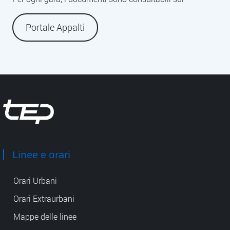
Descrizione
Portale Appalti
Tep - Trasporti pubblici Parma
Linee e orari
Orari Urbani
Orari Extraurbani
Mappe delle linee