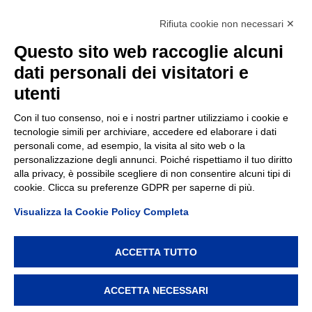
Accessibilità
Rifiuta cookie non necessari ✕
Contatti
Questo sito web raccoglie alcuni
dati personali dei visitatori e
TEP spa
Via Taro 12
utenti
43125 Parma
Tel.
0521.2141
Con il tuo consenso, noi e i nostri partner utilizziamo i cookie e
tecnologie simili per archiviare, accedere ed elaborare i dati
E-mail:
tep@tep.pr.it
personali come, ad esempio, la visita al sito web o la
personalizzazione degli annunci. Poiché rispettiamo il tuo diritto
Informazioni
:
info@tep.pr.it
alla privacy, è possibile scegliere di non consentire alcuni tipi di
cookie. Clicca su preferenze GDPR per saperne di più.
PEC:
tepspa@pec.it
Visualizza la Cookie Policy Completa
ACCETTA TUTTO
TEP spa, via Taro 12, 43125 Parma – Cod. Fisc./P.IVA/Reg.
Imprese Parma 02155050343 – REA 214962 – Capitale
ACCETTA NECESSARI
Sociale € 7.747.000 i.v. –
Privacy policy
–
Modifica