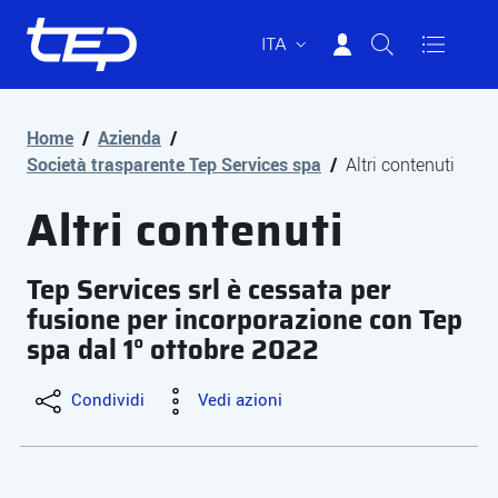
ITA
Tep - Trasporti pubblici Parma
Vai al contenuto principale
Vai al footer
Home
/
Azienda
/
Società trasparente Tep Services spa
/
Altri contenuti
Altri contenuti
Tep Services srl è cessata per
fusione per incorporazione con Tep
spa dal 1° ottobre 2022
Condividi
Vedi azioni